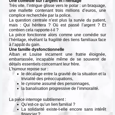
Une comédie sur l’argent et l’héritage
Très vite, l’intrigue glisse vers le polar : un braquage,
une mallette contenant trois millions d’euros, une
complice recherchée par la police.
La question centrale n’est plus la survie du patient,
mais : Qui héritera ? Où est passé l’argent ? Et
combien cela rapporte-t-il ?
La pièce fonctionne alors comme une comédie sur
l’héritage, révélant la fragilité des liens familiaux face
à l’appât du gain.
Une famille dysfonctionnelle
Alban et Louise incarnent une fratrie éloignée,
embarrassée, incapable même de se souvenir de
détails essentiels concernant leur frère.
L’humour repose sur :
le décalage entre la gravité de la situation et la
trivialité des préoccupations,
le cynisme assumé des personnages,
la banalisation progressive de l’immoralité.
La pièce interroge subtilement :
Qu’est-ce qu’un lien familial ?
La solidarité existe-t-elle encore sans intérêt
financier ?