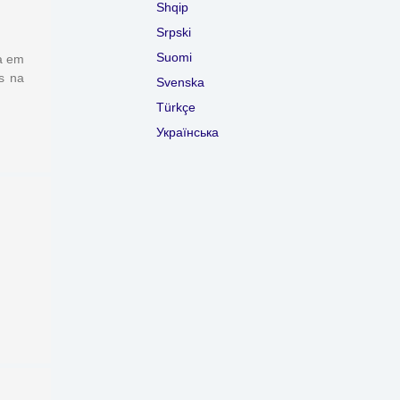
Shqip
Srpski
Suomi
a em
s na
Svenska
Türkçe
Українська