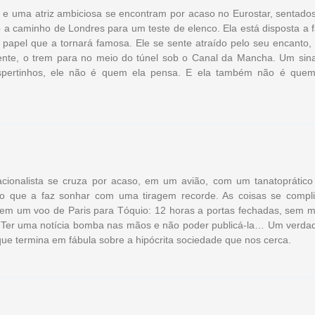
 e uma atriz ambiciosa se encontram por acaso no Eurostar, sentado
 a caminho de Londres para um teste de elenco. Ela está disposta a 
 papel que a tornará famosa. Ele se sente atraído pelo seu encanto
ente, o trem para no meio do túnel sob o Canal da Mancha. Um sina
spertinhos, ele não é quem ela pensa. E ela também não é quem
acionalista se cruza por acaso, em um avião, com um tanatoprático
 o que a faz sonhar com uma tiragem recorde. As coisas se compl
em um voo de Paris para Tóquio: 12 horas a portas fechadas, sem m
. Ter uma notícia bomba nas mãos e não poder publicá-la… Um verdad
ue termina em fábula sobre a hipócrita sociedade que nos cerca.