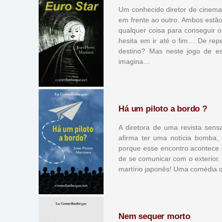
Um conhecido diretor de cinema
em frente ao outro. Ambos estão
qualquer coisa para conseguir o
hesita em ir até o fim… De rep
destino? Mas neste jogo de e
imagina…
Há um piloto a bordo ?
A diretora de uma revista sens
afirma ter uma notícia bomba,
porque esse encontro acontece 
de se comunicar com o exterior
martírio japonês! Uma comédia q
Nem sequer morto