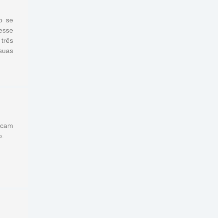
o se
esse
três
suas
acam
o.