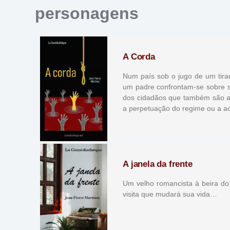
personagens
A Corda
Num país sob o jugo de um tiran
um padre confrontam-se sobre s
dos cidadãos que também são am
a perpetuação do regime ou a ac
A janela da frente
Um velho romancista à beira do 
visita que mudará sua vida…