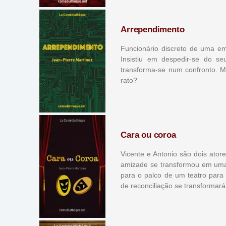
Arrependimento
Funcionário discreto de uma em
Insistiu em despedir-se do s
transforma-se num confronto. Ma
rato?
Cara ou coroa
Vicente e Antonio são dois at
amizade se transformou em uma 
para o palco de um teatro para
de reconciliação se transformar