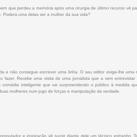
em que perdeu a memória após uma cirurgia de último recurso vê pa
. Poderá uma delas ser a mulher da sua vida?
da e não consegue escrever uma linha. O seu editor exige-lhe uma 
 o fazer. Recebe uma visita de uma jornalista que a vem entrevistar
comédia inteligente que vai surpreendendo o público à medida qu
 duas mulheres num jogo de forças e manipulação da verdade.
omputador e inspiração vê surgir diante dele um técnico estranho. T