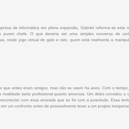
presa de informática em plena expansão, Gabriel reforma-se esta no
eu jovem chefe. O que deveria ser uma simples conversa de cort
s, neste jogo virtual de gato e rato, quem está realmente a manipu
ores que antes eram amigos, mas não se veem há anos. Com o tempo,
rivalidade tanto profissional quanto amorosa. Um deles convidou o o
 reconectar com essa amizade que se foi com a juventude. Essa tenta
á em um confronto antes de possivelmente levar a um projeto inespera