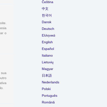
Čeština
中文
한국어
Dansk
ite.
esia
Deutsch
lar o
Ελληνικά
English
Español
Italiano
Lietuvių
Magyar
 sua
日本語
utro
Nederlands
tiva
do.
Polski
Português
Română