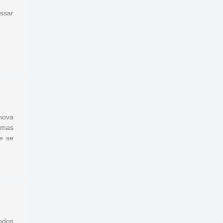
ssar
nova
 mas
e se
odos