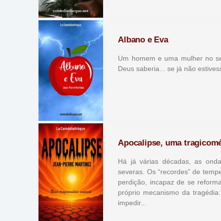
Albano e Eva
Um homem e uma mulher no seu 
Deus saberia... se já não estive
Apocalipse, uma tragicom
Há já várias décadas, as ond
severas. Os “recordes” de temp
perdição, incapaz de se reform
próprio mecanismo da tragédia
impedir...