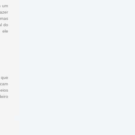
s um
fazer
, mas
l do
 ele
 que
icam
eios
eiro