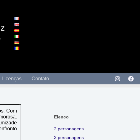
ez
o
Licenças
Contato
nos. Com
amorosa.
Elenco
amizade
onfronto
2 personagens
3 personagens