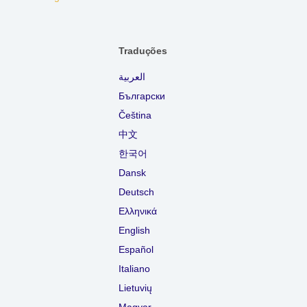
Traduções
العربية
Български
Čeština
中文
한국어
Dansk
Deutsch
Ελληνικά
English
Español
Italiano
Lietuvių