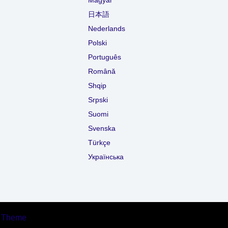
Magyar
日本語
Nederlands
Polski
Português
Română
Shqip
Srpski
Suomi
Svenska
Türkçe
Українська
s Theme