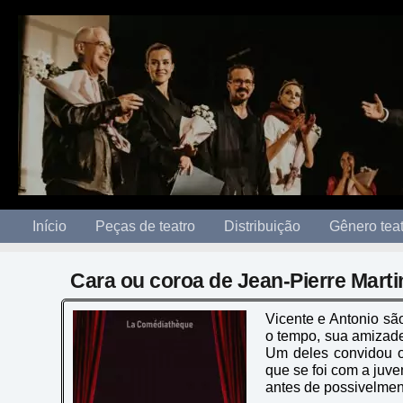
to
content
Início
Peças de teatro
Distribuição
Gênero teat
Cara ou coroa de Jean-Pierre Marti
Vicente e Antonio s
o tempo, sua amizade
Um deles convidou o
que se foi com a juve
antes de possivelment