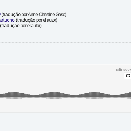
y
(
tradução
por Anne-Christine Gasc)
artucho
(
tradução
por el autor)
(
tradução
por el autor)