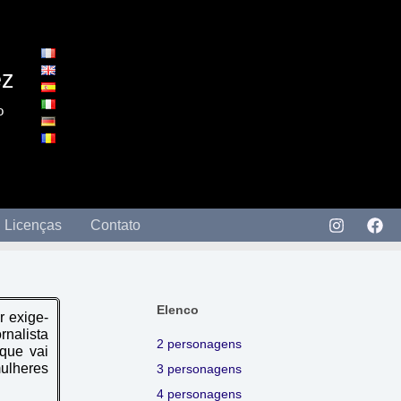
ez
o
Licenças
Contato
Elenco
r exige-
rnalista
2 personagens
que vai
mulheres
3 personagens
4 personagens