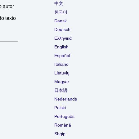
中文
o autor
한국어
do texto
Dansk
Deutsch
Ελληνικά
English
Español
Italiano
Lietuvių
Magyar
日本語
Nederlands
Polski
Português
Română
Shqip