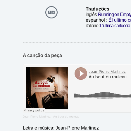
Traduções
inglês:
Running on Empt
espanhol :
Él ultimo c
italiano :
L’ultima cartuccia
A canção da peça
Jean-Pierre Martinez
·
Au bout du rouleau
Letra e música: Jean-Pierre Martinez