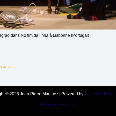
egrão dans No fim da linha à Lisbonne (Portugal)
t Artigo
→
ght © 2026 Jean-Pierre Martinez | Powered by
Astra WordPres
Politique de cookies (UE)