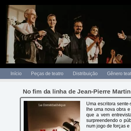
to
content
Início
Peças de teatro
Distribuição
Gênero teat
No fim da linha de Jean-Pierre Marti
Uma escritora sente-
lhe uma nova obra e 
que a vem entrevist
surpreendendo o púb
num jogo de forças e