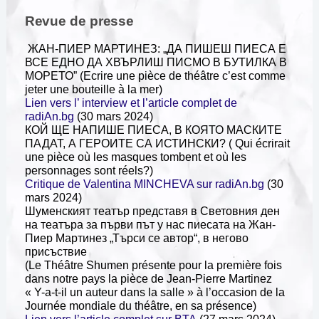
Revue de presse
ЖАН-ПИЕР МАРТИНЕЗ: „ДА ПИШЕШ ПИЕСА Е
ВСЕ ЕДНО ДА ХВЪРЛИШ ПИСМО В БУТИЛКА В
МОРЕТО” (Ecrire une pièce de théâtre c’est comme
jeter une bouteille à la mer)
Lien vers l’ interview et l’article complet de
radiAn.bg
(30 mars 2024)
КОЙ ЩЕ НАПИШЕ ПИЕСА, В КОЯТО МАСКИТЕ
ПАДАТ, А ГЕРОИТЕ СА ИСТИНСКИ? ( Qui écrirait
une pièce où les masques tombent et où les
personnages sont réels?)
Critique de Valentina MINCHEVA sur radiAn.bg
(30
mars 2024)
Шуменският театър представя в Световния ден
на театъра за първи път у нас пиесата на Жан-
Пиер Мартинез „Търси се автор“, в негово
присъствие
(Le Théâtre Shumen présente pour la première fois
dans notre pays la pièce de Jean-Pierre Martinez
« Y-a-t-il un auteur dans la salle » à l’occasion de la
Journée mondiale du théâtre, en sa présence)