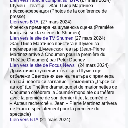
Lien vers l’article complet sur BTA
(27 mars 2024)
Шумен – театър – Жан-Пиер Мартинез –
пресконференция (Photos de la conférence de
presse)
Lien vers BTA
(27 mars 2024)
Френска премиера на шуменска сцена (Première
française sur la scène de Shumen)
Lien vers le site de TV Shumen
(27 mars 2024)
Жан-Пиер Мартинез пристига в Шумен за
премиера на Шуменския театър (Jean-Pierre
Martinez arrive à Choumen pour la première du
Théâtre Choumen) par Peter Duchev
Lien vers le site de Focus News
(24 mars 2024)
Драматично-кукленият театър в Шумен ще
отбележи Световния ден на театъра с премиера
на най-новото си заглавие – комедията „Търси се
автор“ (Le Théâtre dramatique et de marionnettes de
Choumen célébrera la Journée mondiale du théâtre
avec la première de son dernier titre, la comédie
« Auteur recherché ». Jean – Pierre Martinez arrivera
de France spécialement pour la première du
spectacle)
Lien vers BTA
(21 mars 2024)