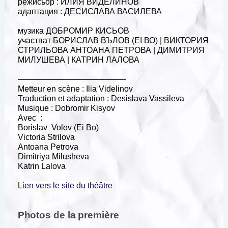
режисьор : ИЛИЯ ВИДЕЛИНОВ
адаптация : ДЕСИСЛАВА ВАСИЛЕВА
музика ДОБРОМИР КИСЬОВ
участват БОРИСЛАВ ВЪЛОВ (ЕІ ВО) | ВИКТОРИЯ
СТРИЛЬОВА АНТОАНА ПЕТРОВА | ДИМИТРИЯ
МИЛУШЕВА | КАТРИН ЛАЛОВА
—————————————-
Metteur en scène : Ilia Videlinov
Traduction et adaptation : Desislava Vassileva
Musique : Dobromir Kisyov
Avec :
Borislav Volov (Ei Bo)
Victoria Strilova
Antoana Petrova
Dimitriya Milusheva
Katrin Lalova
L
ien vers le site du théâtre
Photos de la première