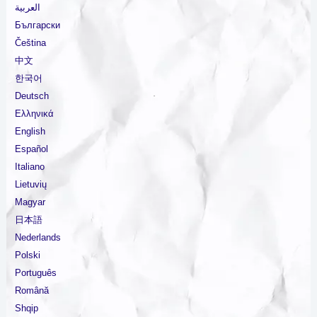
العربية
Български
Čeština
中文
한국어
Deutsch
Ελληνικά
English
Español
Italiano
Lietuvių
Magyar
日本語
Nederlands
Polski
Português
Română
Shqip