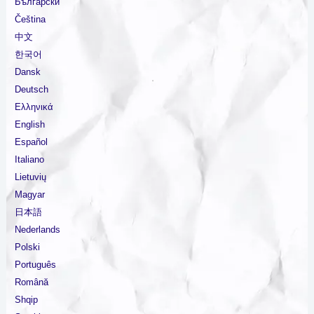
Български
Čeština
中文
한국어
Dansk
Deutsch
Ελληνικά
English
Español
Italiano
Lietuvių
Magyar
日本語
Nederlands
Polski
Português
Română
Shqip