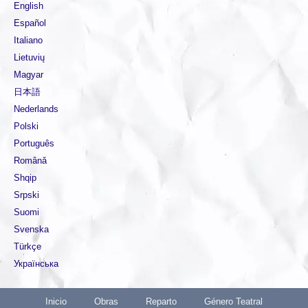
English
Español
Italiano
Lietuvių
Magyar
日本語
Nederlands
Polski
Português
Română
Shqip
Srpski
Suomi
Svenska
Türkçe
Українська
Inicio
Obras
Reparto
Género Teatral