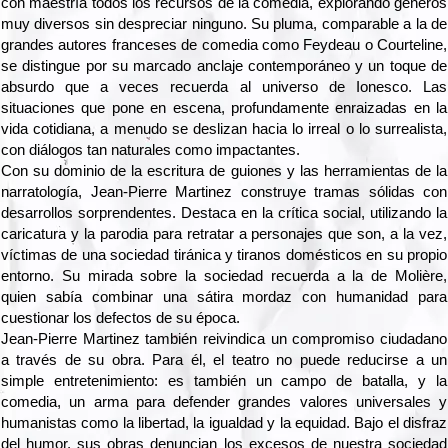
con maestría todos los recursos de la comedia, explorando géneros
muy diversos sin despreciar ninguno. Su pluma, comparable a la de
grandes autores franceses de comedia como Feydeau o Courteline,
se distingue por su marcado anclaje contemporáneo y un toque de
absurdo que a veces recuerda al universo de Ionesco. Las
situaciones que pone en escena, profundamente enraizadas en la
vida cotidiana, a menudo se deslizan hacia lo irreal o lo surrealista,
con diálogos tan naturales como impactantes.
Con su dominio de la escritura de guiones y las herramientas de la
narratología, Jean-Pierre Martinez construye tramas sólidas con
desarrollos sorprendentes. Destaca en la crítica social, utilizando la
caricatura y la parodia para retratar a personajes que son, a la vez,
víctimas de una sociedad tiránica y tiranos domésticos en su propio
entorno. Su mirada sobre la sociedad recuerda a la de Molière,
quien sabía combinar una sátira mordaz con humanidad para
cuestionar los defectos de su época.
Jean-Pierre Martinez también reivindica un compromiso ciudadano
a través de su obra. Para él, el teatro no puede reducirse a un
simple entretenimiento: es también un campo de batalla, y la
comedia, un arma para defender grandes valores universales y
humanistas como la libertad, la igualdad y la equidad. Bajo el disfraz
del humor, sus obras denuncian los excesos de nuestra sociedad