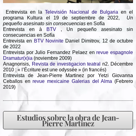
Entrevista en la
Televisión Nacional de Bulgaria
en el
programa Kultura el 19 de septiembre de 2022,
Un
pequeño asesinato sin consecuencias
en Sofía
Entrevista en
à
BTV
,
Un pequeño asesinato sin
consecuencias en Sofía
Entrevista
en
BTV Novinite
Daniel Dimitrov, 12 de octubre
de 2022
Entrevista
por Julio Fernandez Pelaez en
revue espagnole
Dramatur(x)ia
(noviembre 2009)
Anagnorisis,
Revista de investigacion teatral
n2. Décembre
2010 : « l’Écriture est une odyssée » (in francés)
Entrevista
de Jean-Pierre Martinez por Yetzi Giovanna
Ceballos en
revue mexicaine Galerias del Alma
(Febrero
2019)
Estudios sobre la obra de Jean-
Pierre Martinez