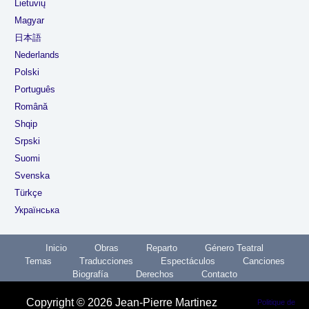
Lietuvių
Magyar
日本語
Nederlands
Polski
Português
Română
Shqip
Srpski
Suomi
Svenska
Türkçe
Українська
Inicio
Obras
Reparto
Género Teatral
Temas
Traducciones
Espectáculos
Canciones
Biografía
Derechos
Contacto
Copyright © 2026 Jean-Pierre Martinez
Politique de