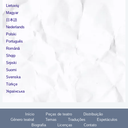
Lietuvių
Magyar
日本語
Nederlands
Polski
Português
Română
Shqip
Srpski
Suomi
Svenska
Türkçe
Українська
Início
Peças de teatro
Distribuição
Gênero teatral
Temas
Traduções
Espetáculos
Biografia
Licenças
Contato