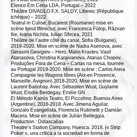
Elenco Em Cena LDA, Portugal – 2022
Théâtre DIVADLO F.X. SALDY, Liberec (République
tchèque) – 2022
Teatrul in Culise, Bucarest (Roumanie) mise en
scène Ionuț Iftimiciuc avec Francesca Fülop, Răzvan
Ilie, Ioana Nichita, Iulian Sfircea, 2021
Théâtre de l’autre côté du canal, Sofia (Bulgarie),
2019-2020. Mise en scène de Nadia Asenova, avec
Gerasim Georgiev – Hero, Malin Krastev, Vasil
Atanasova, Christina Karaivanova, Atanas Chopov.
Produções Fora de Cena – Cartas na mesa, tournée
au Portugal 2019-2020. Mise en scène : Carlos Areia
Compagnie les Wagons libres (Aix-en Provence,
Marseille, Avignon) 2018-2020. Mise en scène de
Laurent Bariohay. Avec Sébastien Wust, Guylaine
Wust, Elodie Berdegay, Emilie GN
El Método Kairós Teatro, El Piccolino. Buenos Aires
(Argentine), 2016-2018. Avec Jimena Aguilar,
Gonzalo Evangelista, Florencia Rubinetti y Damián
Macera. Mise en scène de Julián Belleggia.
Production : Didascalias
Theatre’s Station Company, Huesca. 2018. (« Strip
Poker », una crítica a la sociedad en forma de