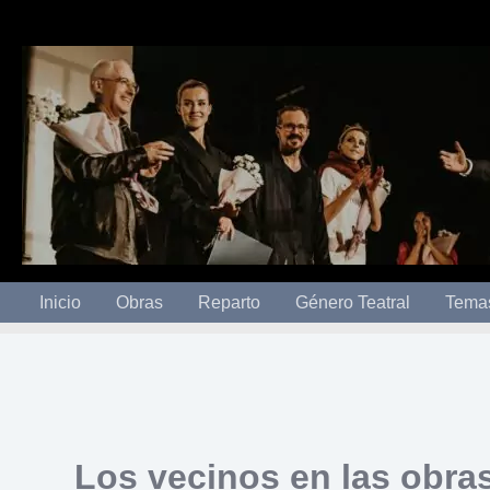
Ir
al
contenido
Inicio
Obras
Reparto
Género Teatral
Tema
Los vecinos en las obras