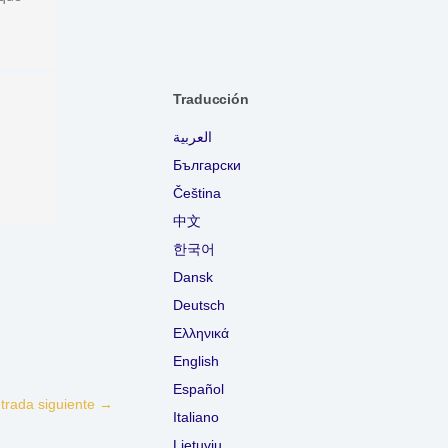
Traducción
العربية
Български
Čeština
中文
한국어
Dansk
Deutsch
Ελληνικά
English
Español
trada siguiente
→
Italiano
Lietuvių