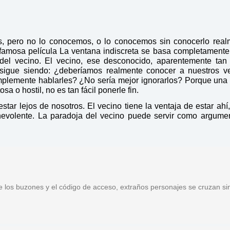
s, pero no lo conocemos, o lo conocemos sin conocerlo real
 famosa película La ventana indiscreta se basa completamente
 del vecino. El vecino, ese desconocido, aparentemente tan
 sigue siendo: ¿deberíamos realmente conocer a nuestros v
 simplemente hablarles? ¿No sería mejor ignorarlos? Porque una
 o hostil, no es tan fácil ponerle fin.
tar lejos de nosotros. El vecino tiene la ventaja de estar ahí,
evolente. La paradoja del vecino puede servir como argume
tre los buzones y el código de acceso, extraños personajes se cruzan si