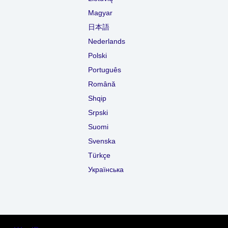
Magyar
日本語
Nederlands
Polski
Português
Română
Shqip
Srpski
Suomi
Svenska
Türkçe
Українська