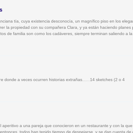
s
ciana tía, cuya existencia desconocía, un magnífico piso en los elega
rer la propiedad con su compañera Clara, y ya están haciendo planes 
tos de familia son como los cadáveres, siempre terminan saliendo a la
ibre donde a veces ocurren historias extrañas...…14 sketches (2 o 4
l aperitivo a una pareja que conocieron en un restaurante y con la que
entonces, todos han tenido tiempo de despejarse, y se dan cuenta de