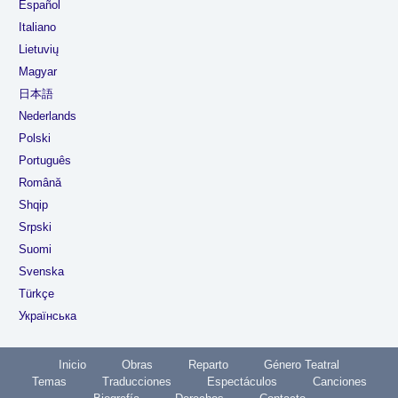
Español
Italiano
Lietuvių
Magyar
日本語
Nederlands
Polski
Português
Română
Shqip
Srpski
Suomi
Svenska
Türkçe
Українська
Inicio
Obras
Reparto
Género Teatral
Temas
Traducciones
Espectáculos
Canciones